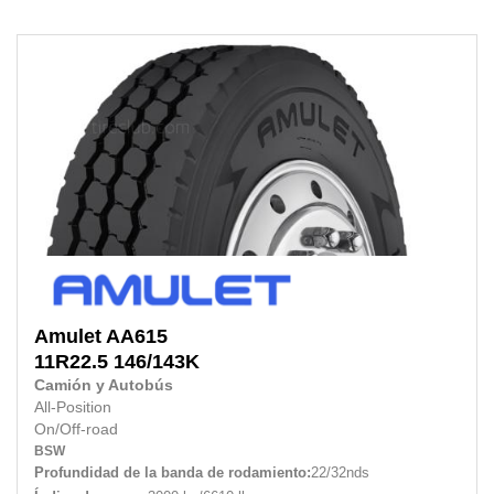
Amulet
AA615
11R22.5 146/143K
Camión y Autobús
All-Position
On/Off-road
BSW
Profundidad de la banda de rodamiento:
22/32nds