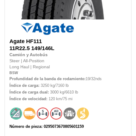
Agate
HF111
11R22.5 149/146L
Camión y Autobús
Steer
|
All-Position
Long Haul
|
Regional
BSW
Profundidad de la banda de rodamiento:
19/32nds
Índice de carga:
3250 kg/7160 lb
Índice de carga dual:
3000 kg/6610 lb
Índice de velocidad:
120 km/75 mi
Número de pieza: 0295073670805601159