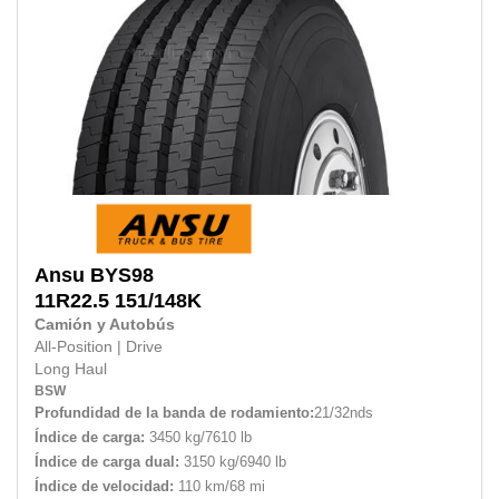
Ansu
BYS98
11R22.5 151/148K
Camión y Autobús
All-Position
|
Drive
Long Haul
BSW
Profundidad de la banda de rodamiento:
21/32nds
Índice de carga:
3450 kg/7610 lb
Índice de carga dual:
3150 kg/6940 lb
Índice de velocidad:
110 km/68 mi