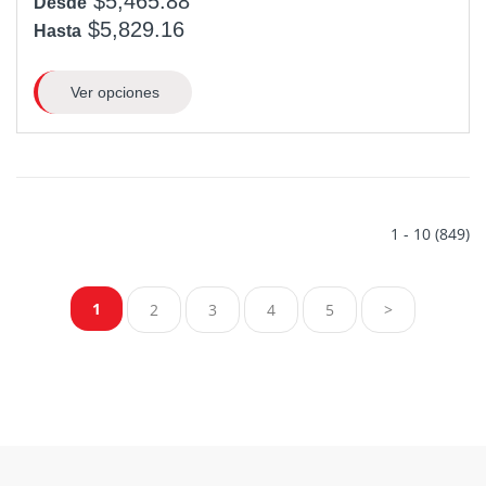
$5,465.88
Desde
$5,829.16
Hasta
Ver opciones
1 - 10 (849)
1
2
3
4
5
>