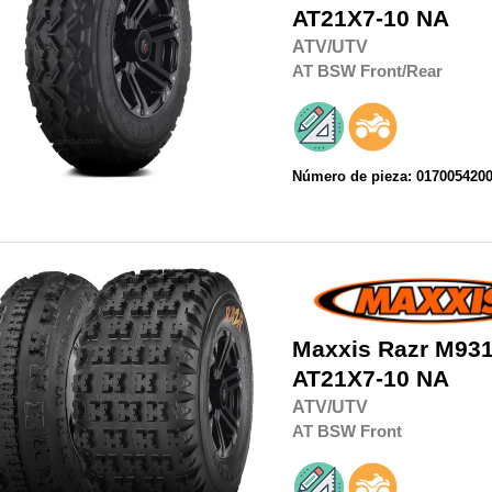
AT21X7-10 NA
ATV/UTV
AT
BSW
Front/Rear
Número de pieza: 017005420
Maxxis
Razr M93
AT21X7-10 NA
ATV/UTV
AT
BSW
Front