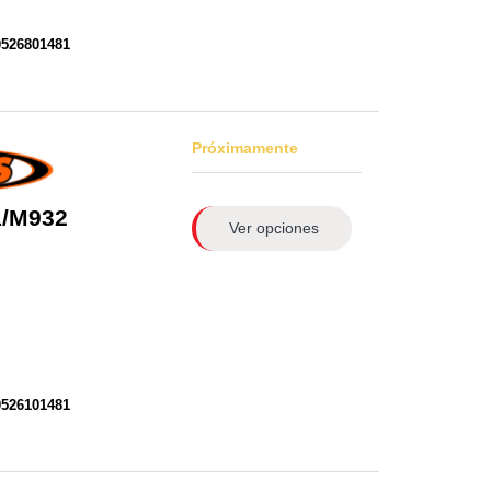
0526801481
Próximamente
1/M932
Ver opciones
0526101481