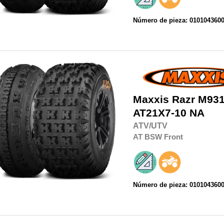
Número de pieza: 010104360
Maxxis
Razr M93
AT21X7-10 NA
ATV/UTV
AT
BSW
Front
Número de pieza: 010104360