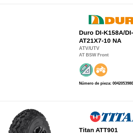
Duro
DI-K158A/DI
AT21X7-10 NA
ATV/UTV
AT
BSW
Front
Número de pieza: 004205398
Titan
ATT901