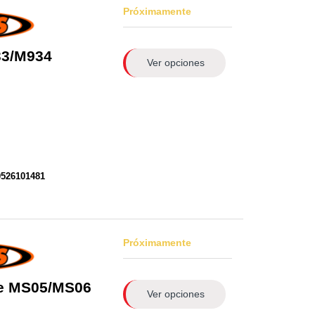
Próximamente
33/M934
Ver opciones
0526101481
Próximamente
de MS05/MS06
Ver opciones