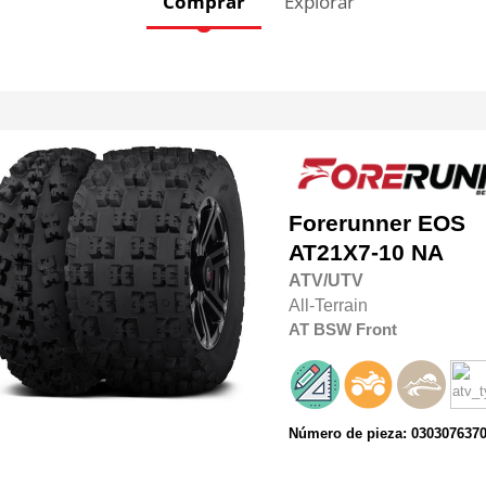
Comprar
Explorar
Forerunner
EOS
AT21X7-10 NA
ATV/UTV
All-Terrain
AT
BSW
Front
Número de pieza: 030307637