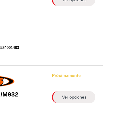
0524001483
Próximamente
1/M932
Ver opciones