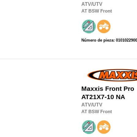
ATV/UTV
AT
BSW
Front
Número de pieza: 010102290
Maxxis
Front Pro
AT21X7-10 NA
ATV/UTV
AT
BSW
Front