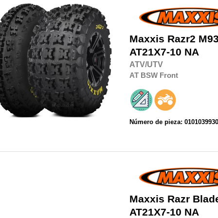
Maxxis
Razr2 M9
AT21X7-10 NA
ATV/UTV
AT
BSW
Front
Número de pieza: 010103993
Maxxis
Razr Bla
AT21X7-10 NA