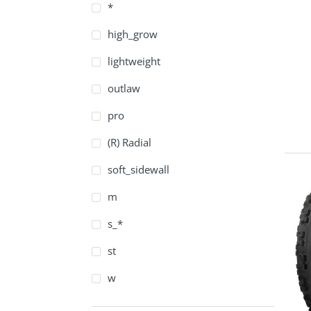
*
high_grow
lightweight
outlaw
pro
(R) Radial
soft_sidewall
m
s_*
st
w