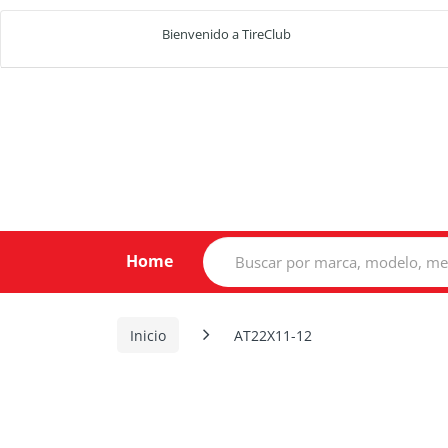
Bienvenido a TireClub
Search
Home
for:
Inicio
AT22X11-12