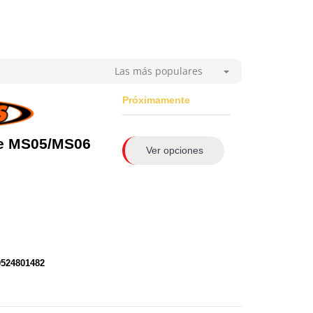
Las más populares
Próximamente
de MS05/MS06
Ver opciones
0524801482