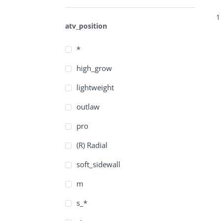
1
atv_position
*
high_grow
lightweight
outlaw
pro
(R) Radial
soft_sidewall
m
s_*