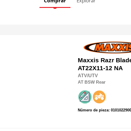
Comprar
Explorar
Maxxis
Razr Bla
AT22X11-12 NA
ATV/UTV
AT
BSW
Rear
Número de pieza: 010102290