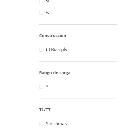
st
w
Construcción
(-) Bias-ply
Rango de carga
*
TL/TT
Sin cámara