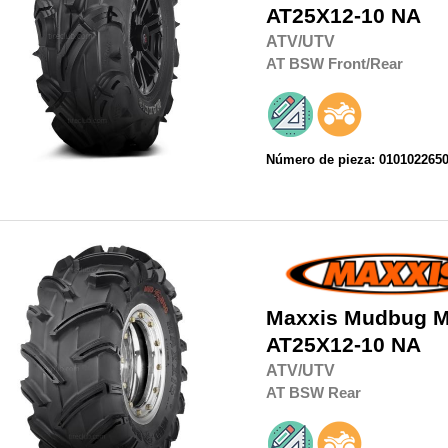
AT25X12-10 NA
ATV/UTV
AT
BSW
Front/Rear
Número de pieza: 010102265
Maxxis
Mudbug M
AT25X12-10 NA
ATV/UTV
AT
BSW
Rear