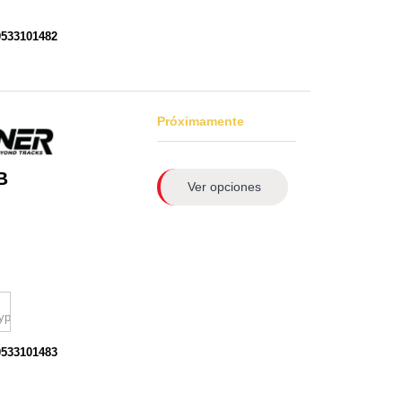
0533101482
Próximamente
B
Ver opciones
0533101483