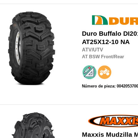
Duro
Buffalo DI20
AT25X12-10 NA
ATV/UTV
AT
BSW
Front/Rear
Número de pieza: 004205370
Maxxis
Mudzilla 