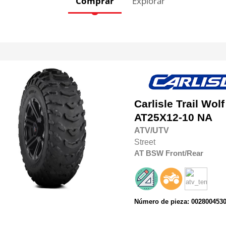
Comprar
Explorar
Carlisle
Trail Wolf
AT25X12-10 NA
ATV/UTV
Street
AT
BSW
Front/Rear
Número de pieza: 002800453