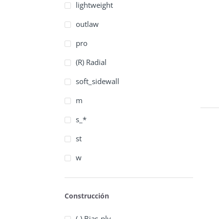
lightweight
outlaw
pro
(R) Radial
soft_sidewall
m
s_*
st
w
Construcción
(-) Bias-ply