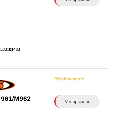
0533101483
Próximamente
961/M962
Ver opciones