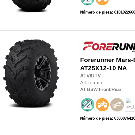
Número de pieza: 010102266
Forerunner
Mars-
AT25X12-10 NA
ATV/UTV
All-Terrain
AT
BSW
Front/Rear
Número de pieza: 030307641