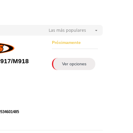
Las más populares
Próximamente
M917/M918
Ver opciones
0534601485