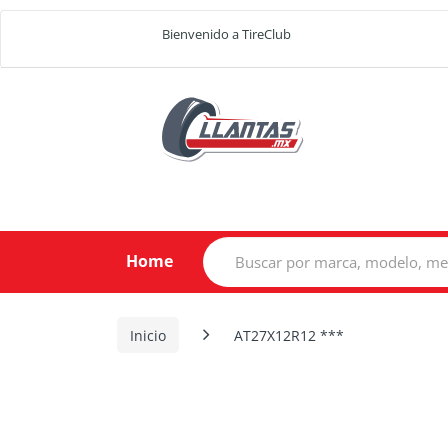
Bienvenido a TireClub
Search
Home
for:
Inicio
AT27X12R12 ***