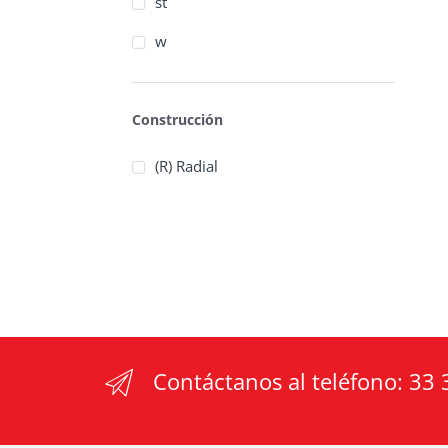
st
w
Construcción
(R) Radial
Contáctanos al teléfono:
33 