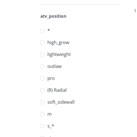
1
atv_position
*
high_grow
lightweight
outlaw
pro
(R) Radial
soft_sidewall
m
s_*