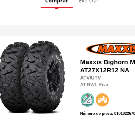
Comprar
Explorar
Maxxis
Bighorn 
AT27X12R12 NA
ATV/UTV
AT
RWL
Rear
Número de pieza: 010102267