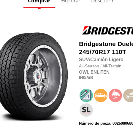
Comprar
Explorar
Descubrir
Bridgestone
Duel
245/70R17
110T
SUV/Camión Ligero
All-Season
/
All-Terrain
OWL
ENLITEN
640
/A
/B
Número de pieza: 002608068