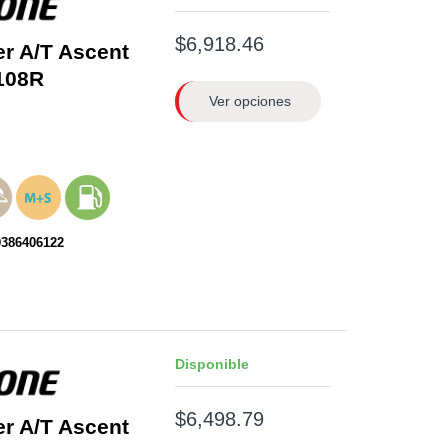
$6,918.46
er A/T Ascent
108R
Ver opciones
0386406122
Disponible
$6,498.79
er A/T Ascent