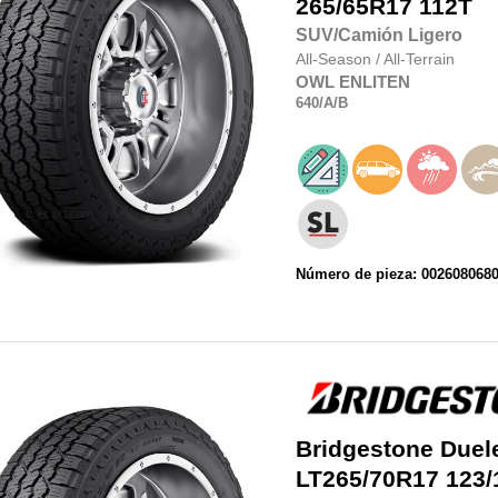
265/65R17
112T
SUV/Camión Ligero
All-Season
/
All-Terrain
OWL
ENLITEN
640
/A
/B
Número de pieza: 002608068
Bridgestone
Duel
LT265/70R17
123/