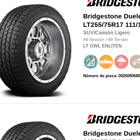
Bridgestone
Duel
LT255/75R17
111/
SUV/Camión Ligero
All-Season
/
All-Terrain
LT
OWL
ENLITEN
Número de pieza: 002608068
Bridgestone
Duel