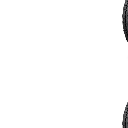
LT305/55R20
275/50R22
285/45R22