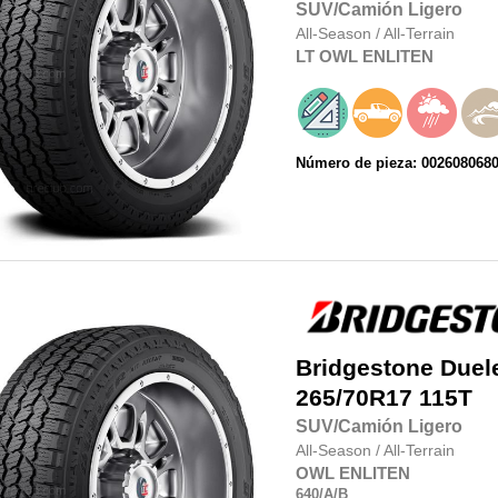
SUV/Camión Ligero
All-Season
/
All-Terrain
LT
OWL
ENLITEN
Número de pieza: 002608068
Bridgestone
Duel
265/70R17
115T
SUV/Camión Ligero
All-Season
/
All-Terrain
OWL
ENLITEN
640
/A
/B