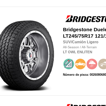
Bridgestone
Duel
LT245/75R17
121/
SUV/Camión Ligero
All-Season
/
All-Terrain
LT
OWL
ENLITEN
Número de pieza: 002608068