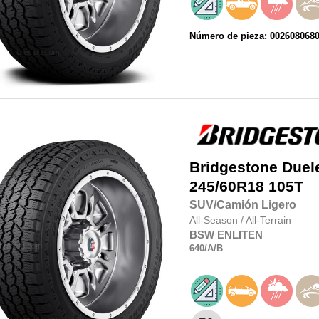
Número de pieza: 002608068
Bridgestone
Duel
245/60R18
105T
SUV/Camión Ligero
All-Season
/
All-Terrain
BSW
ENLITEN
640
/A
/B