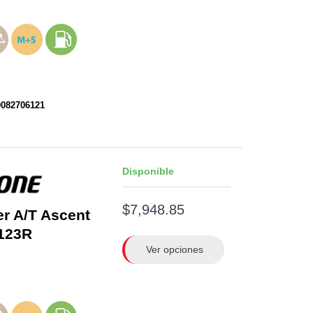
0082706121
Disponible
$7,948.85
er A/T Ascent
123R
Ver opciones