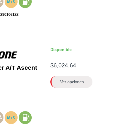
0290106122
Disponible
$6,024.64
er A/T Ascent
Ver opciones