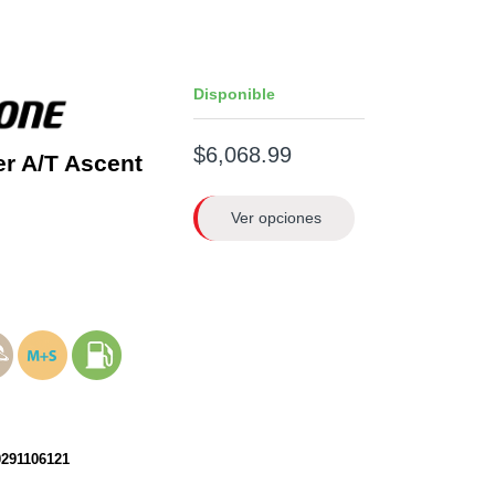
Disponible
$6,068.99
er A/T Ascent
Ver opciones
0291106121