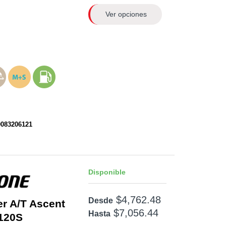
Ver opciones
0083206121
Disponible
$4,762.48
Desde
er A/T Ascent
$7,056.44
Hasta
120S