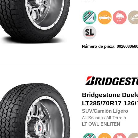
Número de pieza: 002608068
Bridgestone
Duel
LT285/70R17
126/
SUV/Camión Ligero
All-Season
/
All-Terrain
LT
OWL
ENLITEN