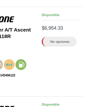
Disponible
$6,954.33
er A/T Ascent
118R
Ver opciones
0145406122
Disponible