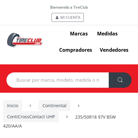
Bienvenido a TireClub
MI CUENTA
Marcas
Medidas
Compradores
Vendedores
Search
for:
Inicio
Continental
ContiCrossContact UHP
235/50R18 97V BSW
420/AA/A