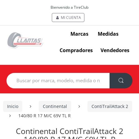
Bienvenido a TireClub
MI CUENTA
Marcas
Medidas
Compradores
Vendedores
Search
for:
Inicio
Continental
ContiTrailAttack 2
140/80 R 17 M/C 69V TL R
Continental ContiTrailAttack 2