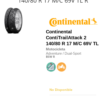
140/80 R 17 M/C 69V TL R
Continental
ContiTrailAttack 2
140/80 R 17 M/C 69V TL
Motocicleta
Adventure / Dual-Sport
BSW
R
No Disponible