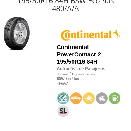
195/50R16 84H BSW EcoPlus
480/A/A
Continental
PowerContact 2
195/50R16 84H
Automóvil de Pasajeros
/
Summer
Highway Terrain
BSW
EcoPlus
480
/A
/A