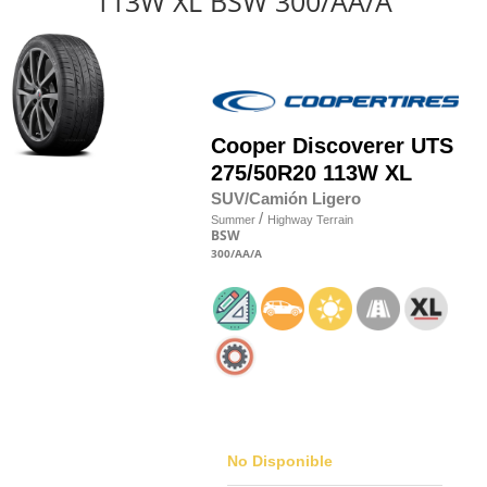
113W XL BSW 300/AA/A
Cooper
Discoverer UTS
275/50R20 113W XL
SUV/Camión Ligero
/
Summer
Highway Terrain
BSW
300
/AA
/A
No Disponible