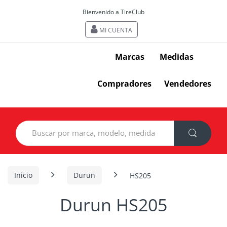
Bienvenido a TireClub
MI CUENTA
Marcas
Medidas
Compradores
Vendedores
Search
for:
Inicio
Durun
HS205
Durun HS205