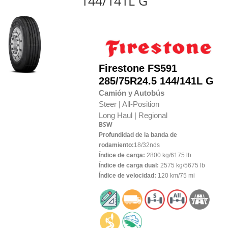
144/141L G
Firestone
FS591
285/75R24.5 144/141L G
Camión y Autobús
Steer |
All-Position
Long Haul |
Regional
BSW
Profundidad de la banda de
rodamiento:
18/32nds
Índice de carga:
2800 kg/6175 lb
Índice de carga dual:
2575 kg/5675 lb
Índice de velocidad:
120 km/75 mi