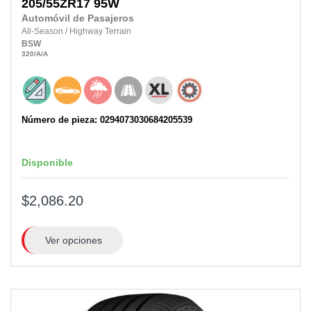
205/55ZR17
95W
Automóvil de Pasajeros
All-Season
/
Highway Terrain
BSW
320
/A
/A
Número de pieza: 0294073030684205539
Disponible
$2,086.20
Ver opciones