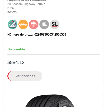
All-Season
/
Highway Terrain
BSW
320
/A
/A
Número de pieza: 0294073030342905539
Disponible
$884.12
Ver opciones