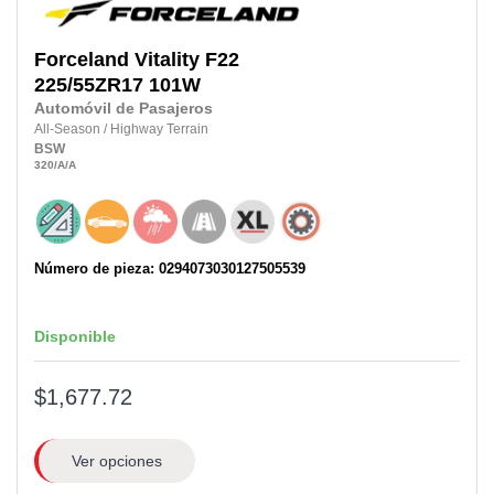
Forceland
Vitality F22
225/55ZR17
101W
Automóvil de Pasajeros
All-Season
/
Highway Terrain
BSW
320
/A
/A
Número de pieza: 0294073030127505539
Disponible
$1,677.72
Ver opciones