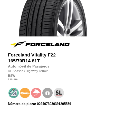
Forceland
Vitality F22
165/70R14
81T
Automóvil de Pasajeros
All-Season
/
Highway Terrain
BSW
320
/A
/A
Número de pieza: 0294073030391205539