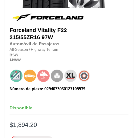
Forceland
Vitality F22
215/55ZR16
97W
Automóvil de Pasajeros
All-Season
/
Highway Terrain
BSW
320
/A
/A
Número de pieza: 0294073030127105539
Disponible
$1,894.20