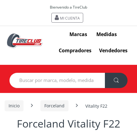
Bienvenido a TireClub
MI CUENTA
Marcas
Medidas
Compradores
Vendedores
Search
for:
Inicio
Forceland
Vitality F22
Forceland Vitality F22