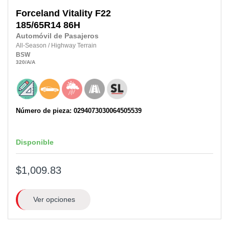
Forceland
Vitality F22
185/65R14
86H
Automóvil de Pasajeros
All-Season
/
Highway Terrain
BSW
320
/A
/A
Número de pieza: 0294073030064505539
Disponible
$1,009.83
Ver opciones