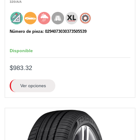
320
/A
/A
Número de pieza: 0294073030373505539
Disponible
$983.32
Ver opciones