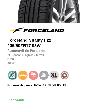
Forceland
Vitality F22
205/50ZR17
93W
Automóvil de Pasajeros
All-Season
/
Highway Terrain
BSW
320
/A
/A
Número de pieza: 0294073030058805539
Disponible