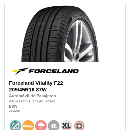
Forceland
Vitality F22
205/45R16
87W
Automóvil de Pasajeros
All-Season
/
Highway Terrain
BSW
320
/A
/A