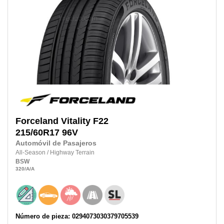
Forceland
Vitality F22
215/60R17
96V
Automóvil de Pasajeros
All-Season
/
Highway Terrain
BSW
320
/A
/A
Número de pieza: 0294073030379705539