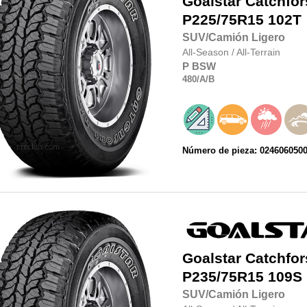
Goalstar
Catchfor
P225/75R15
102T
SUV/Camión Ligero
All-Season
/
All-Terrain
P
BSW
480
/A
/B
Número de pieza: 024606050
Goalstar
Catchfor
P235/75R15
109S
SUV/Camión Ligero