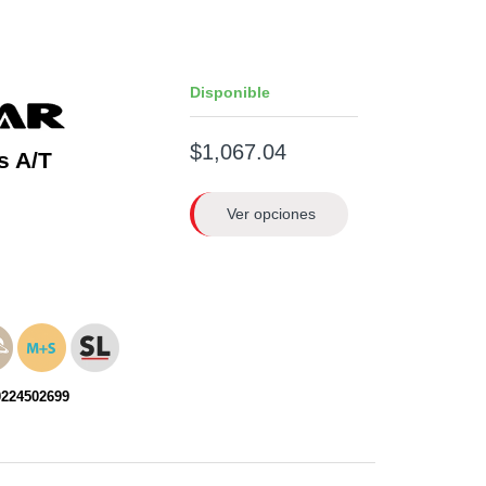
Disponible
$1,067.04
s A/T
Ver opciones
0224502699