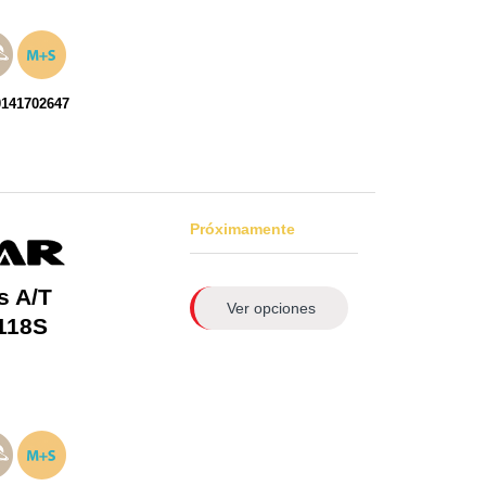
0141702647
Próximamente
s A/T
Ver opciones
118S