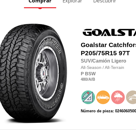
Comprar
Explorar
Descubrir
Goalstar
Catchfor
P205/75R15
97T
SUV/Camión Ligero
All-Season
/
All-Terrain
P
BSW
480
/A
/B
Número de pieza: 024606050