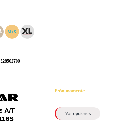
0328502700
Próximamente
s A/T
Ver opciones
116S