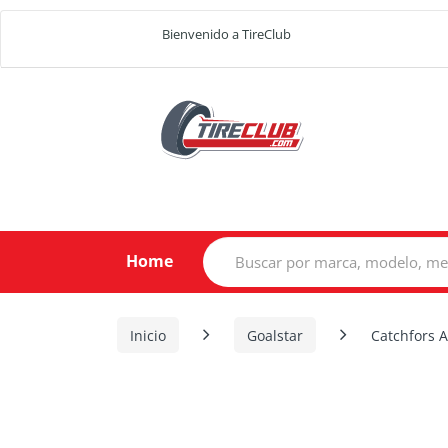
Bienvenido a TireClub
Search
Home
for:
Inicio
Goalstar
Catchfors A