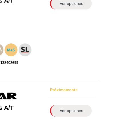
s A/T
Ver opciones
0138402699
Próximamente
s A/T
Ver opciones