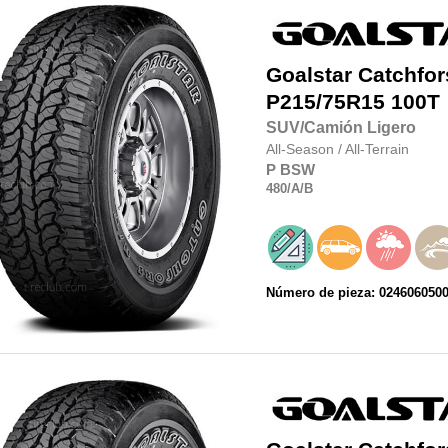
Goalstar
Catchfor
P215/75R15
100T
SUV/Camión Ligero
All-Season
/
All-Terrain
P
BSW
480
/A
/B
Número de pieza: 024606050