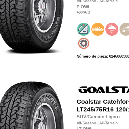
All-Season
/
All-Terrain
P
OWL
480
/A
/B
Número de pieza: 024606050
Goalstar
Catchfor
LT245/75R16
120/
SUV/Camión Ligero
All-Season
/
All-Terrain
LT
OWL