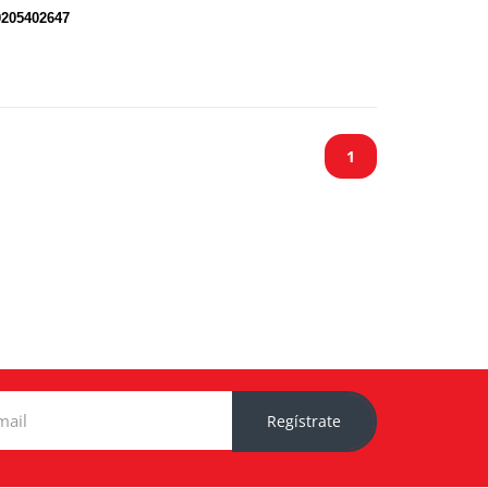
0205402647
1
Regístrate