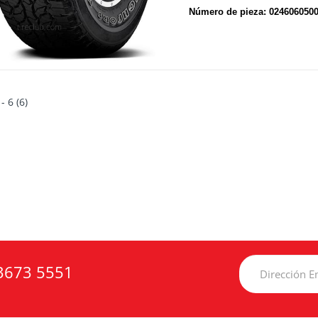
Número de pieza: 024606050
 - 6 (6)
3673 5551