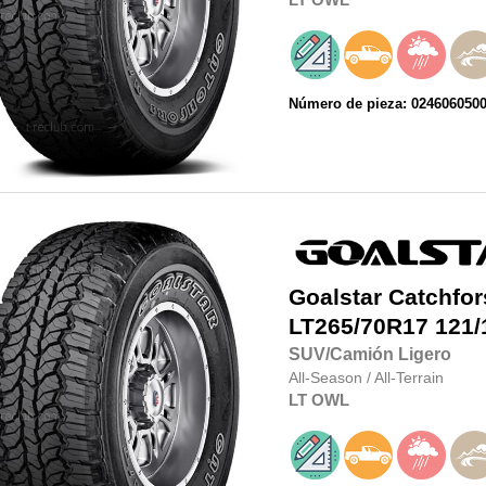
Número de pieza: 024606050
Goalstar
Catchfor
LT265/70R17
121/
SUV/Camión Ligero
All-Season
/
All-Terrain
LT
OWL