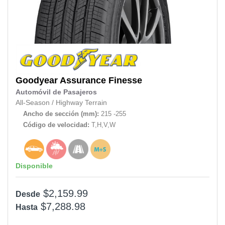
Goodyear
Assurance Finesse
Automóvil de Pasajeros
All-Season
/
Highway Terrain
Ancho de sección (mm):
215 -255
Código de velocidad:
T,H,V,W
Disponible
$2,159.99
Desde
$7,288.98
Hasta