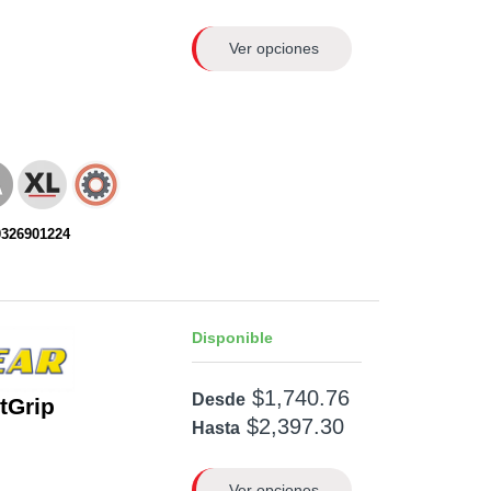
Ver opciones
0326901224
Disponible
$1,740.76
Desde
ntGrip
$2,397.30
Hasta
Ver opciones