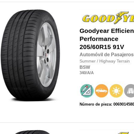
Goodyear
Efficie
Performance
205/60R15
91V
Automóvil de Pasajeros
Summer
/
Highway Terrain
BSW
340
/A
/A
Número de pieza: 006901458