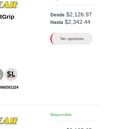
$2,126.97
Desde
ntGrip
$2,342.44
Hasta
Ver opciones
0066501224
Disponible