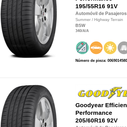
195/55R16
91V
Automóvil de Pasajeros
Summer
/
Highway Terrain
BSW
340
/A
/A
Número de pieza: 006901458
Goodyear
Efficie
Performance
205/60R16
92V