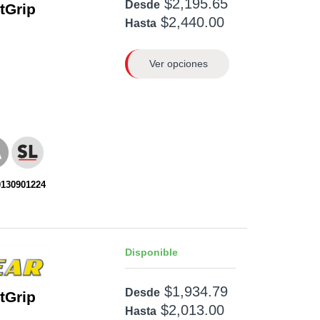
$2,195.65
Desde
ntGrip
$2,440.00
Hasta
Ver opciones
0130901224
Disponible
$1,934.79
Desde
ntGrip
$2,013.00
Hasta