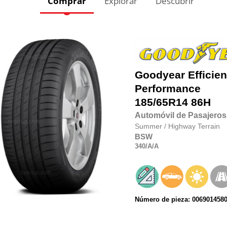
Comprar
Explorar
Descubrir
Goodyear
Efficie
Performance
185/65R14
86H
Automóvil de Pasajeros
Summer
/
Highway Terrain
BSW
340
/A
/A
Número de pieza: 006901458