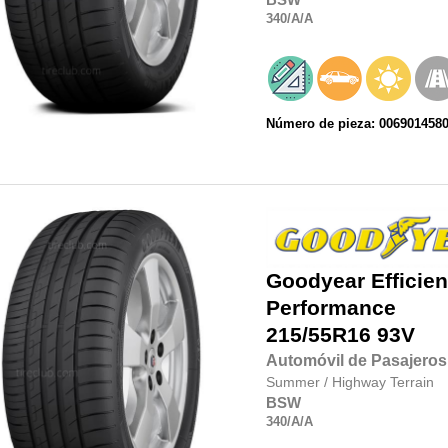
340
/A
/A
Número de pieza: 006901458
Goodyear
Efficie
Performance
215/55R16
93V
Automóvil de Pasajeros
Summer
/
Highway Terrain
BSW
340
/A
/A