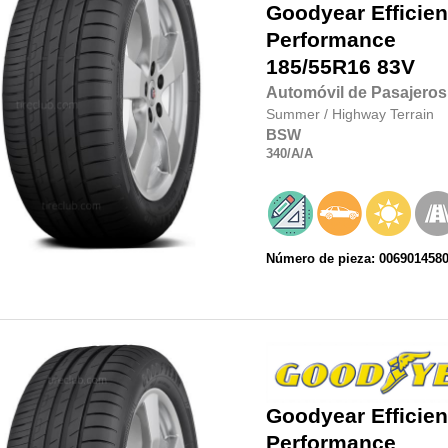
Goodyear
Efficie
Performance
185/55R16
83V
Automóvil de Pasajeros
Summer
/
Highway Terrain
BSW
340
/A
/A
Número de pieza: 006901458
Goodyear
Efficie
Performance