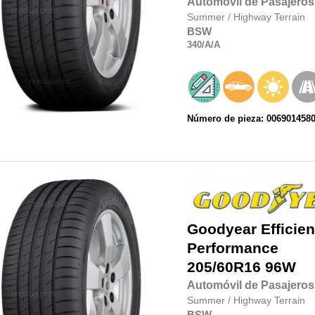
Automóvil de Pasajeros
Summer
/
Highway Terrain
BSW
340
/A
/A
Número de pieza: 006901458
Goodyear
Efficie
Performance
205/60R16
96W
Automóvil de Pasajeros
Summer
/
Highway Terrain
BSW