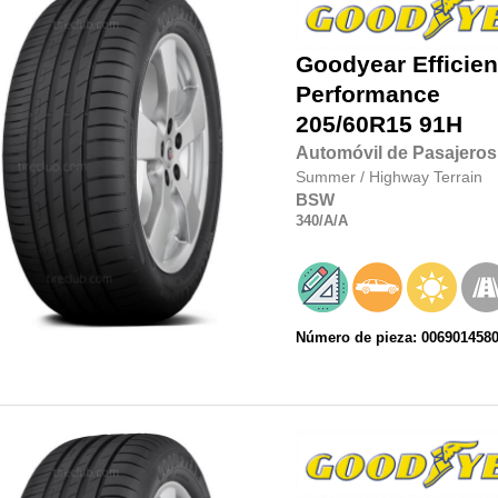
Goodyear
Efficie
Performance
205/60R15
91H
Automóvil de Pasajeros
Summer
/
Highway Terrain
BSW
340
/A
/A
Número de pieza: 006901458