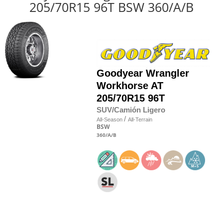
205/70R15 96T BSW 360/A/B
Goodyear
Wrangler
Workhorse AT
205/70R15 96T
SUV/Camión Ligero
/
All-Season
All-Terrain
BSW
360
/A
/B