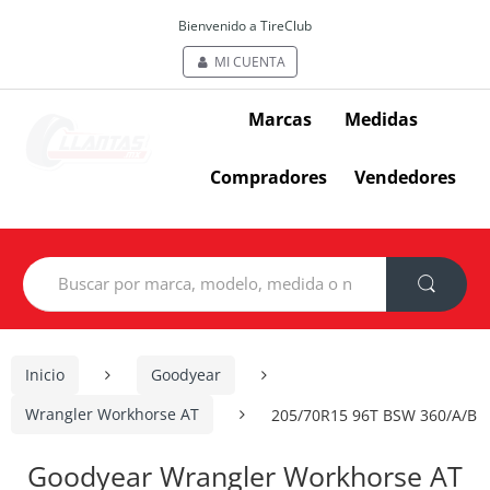
Bienvenido a TireClub
MI CUENTA
Marcas
Medidas
Compradores
Vendedores
Search
for:
Inicio
Goodyear
Wrangler Workhorse AT
205/70R15 96T BSW 360/A/B
Goodyear Wrangler Workhorse AT