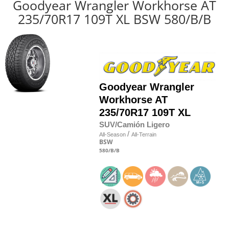
Goodyear Wrangler Workhorse AT
235/70R17 109T XL BSW 580/B/B
Goodyear
Wrangler
Workhorse AT
235/70R17 109T XL
SUV/Camión Ligero
/
All-Season
All-Terrain
BSW
580
/B
/B