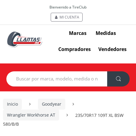
Bienvenido a TireClub
MI CUENTA
Marcas
Medidas
Compradores
Vendedores
Search
for:
Inicio
Goodyear
Wrangler Workhorse AT
235/70R17 109T XL BSW
580/B/B