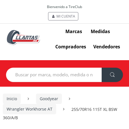
Bienvenido a TireClub
MI CUENTA
Marcas
Medidas
Compradores
Vendedores
Search
for:
Inicio
Goodyear
Wrangler Workhorse AT
255/70R16 115T XL BSW
360/A/B