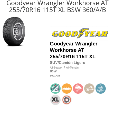
Goodyear Wrangler Workhorse AT
255/70R16 115T XL BSW 360/A/B
Goodyear
Wrangler
Workhorse AT
255/70R16 115T XL
SUV/Camión Ligero
/
All-Season
All-Terrain
BSW
360
/A
/B