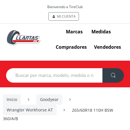
Bienvenido a TireClub
MI CUENTA
Marcas
Medidas
Compradores
Vendedores
Search
for:
Inicio
Goodyear
Wrangler Workhorse AT
265/60R18 110H BSW
360/A/B