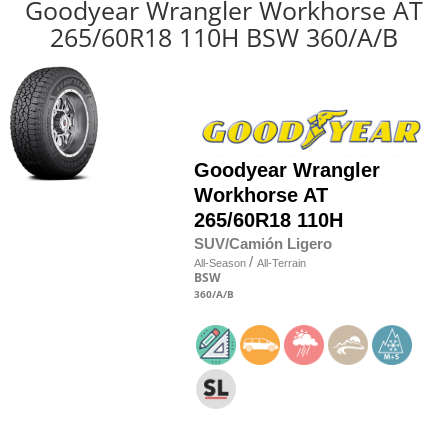
Goodyear Wrangler Workhorse AT
265/60R18 110H BSW 360/A/B
Goodyear
Wrangler
Workhorse AT
265/60R18 110H
SUV/Camión Ligero
/
All-Season
All-Terrain
BSW
360
/A
/B