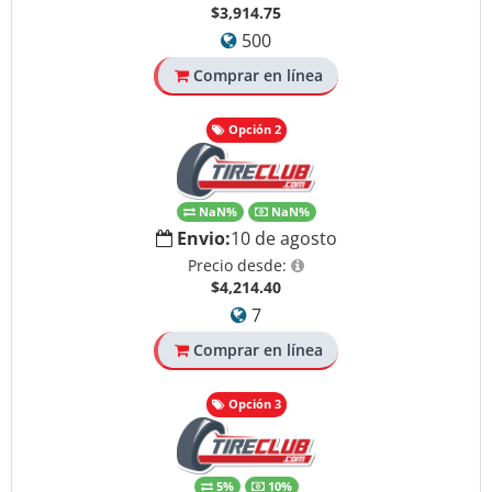
$3,914.75
500
Comprar en línea
Opción 2
NaN%
NaN%
Envio:
10 de agosto
Precio desde:
$4,214.40
7
Comprar en línea
Opción 3
5%
10%