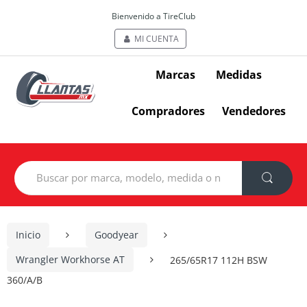
Bienvenido a TireClub
MI CUENTA
Marcas
Medidas
Compradores
Vendedores
Search
for:
Inicio
Goodyear
Wrangler Workhorse AT
265/65R17 112H BSW
360/A/B