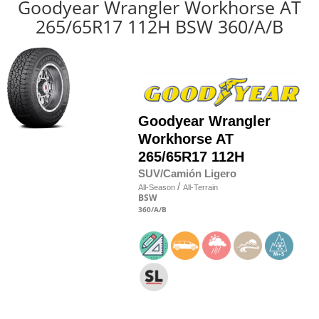
Goodyear Wrangler Workhorse AT
265/65R17 112H BSW 360/A/B
Goodyear
Wrangler
Workhorse AT
265/65R17 112H
SUV/Camión Ligero
/
All-Season
All-Terrain
BSW
360
/A
/B