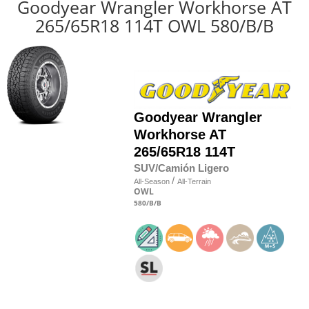
Goodyear Wrangler Workhorse AT
265/65R18 114T OWL 580/B/B
Goodyear
Wrangler
Workhorse AT
265/65R18 114T
SUV/Camión Ligero
/
All-Season
All-Terrain
OWL
580
/B
/B