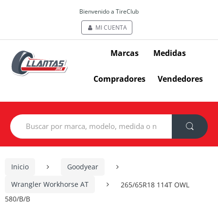
Bienvenido a TireClub
MI CUENTA
Marcas
Medidas
Compradores
Vendedores
Search
for:
Inicio
Goodyear
Wrangler Workhorse AT
265/65R18 114T OWL
580/B/B