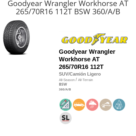
Goodyear Wrangler Workhorse AT
265/70R16 112T BSW 360/A/B
Goodyear
Wrangler
Workhorse AT
265/70R16 112T
SUV/Camión Ligero
/
All-Season
All-Terrain
BSW
360
/A
/B