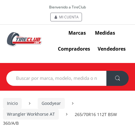
Bienvenido a TireClub
MI CUENTA
Marcas
Medidas
Compradores
Vendedores
Search
for:
Inicio
Goodyear
Wrangler Workhorse AT
265/70R16 112T BSW
360/A/B