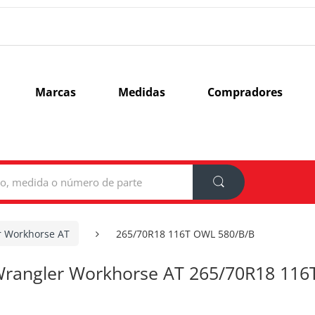
Marcas
Medidas
Compradores
r Workhorse AT
265/70R18 116T OWL 580/B/B
rangler Workhorse AT 265/70R18 116