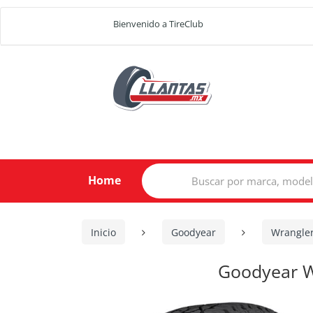
Bienvenido a TireClub
Search
Home
for:
Inicio
Goodyear
Wrangle
Goodyear W