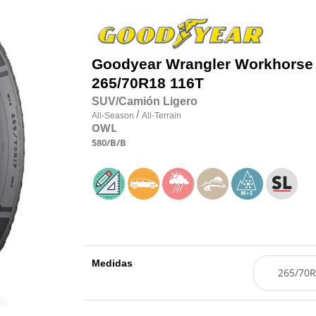
Goodyear
Wrangler Workhorse
265/70R18 116T
SUV/Camión Ligero
/
All-Season
All-Terrain
OWL
580
/B
/B
Medidas