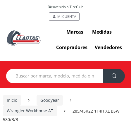
Bienvenido a TireClub
MI CUENTA
Marcas
Medidas
Compradores
Vendedores
Search
for:
Inicio
Goodyear
Wrangler Workhorse AT
285/45R22 114H XL BSW
580/B/B