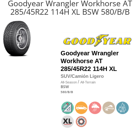
Goodyear Wrangler Workhorse AT
285/45R22 114H XL BSW 580/B/B
Goodyear
Wrangler
Workhorse AT
285/45R22 114H XL
SUV/Camión Ligero
/
All-Season
All-Terrain
BSW
580
/B
/B