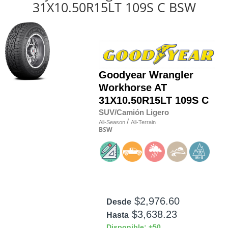
31X10.50R15LT 109S C BSW
Goodyear
Wrangler
Workhorse AT
31X10.50R15LT 109S C
SUV/Camión Ligero
/
All-Season
All-Terrain
BSW
$2,976.60
Desde
$3,638.23
Hasta
Disponible: +50