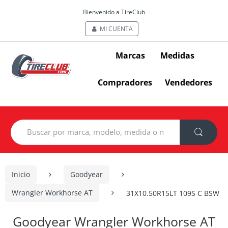
Bienvenido a TireClub
MI CUENTA
Marcas
Medidas
Compradores
Vendedores
Search
for:
Inicio
Goodyear
Wrangler Workhorse AT
31X10.50R15LT 109S C BSW
Goodyear Wrangler Workhorse AT