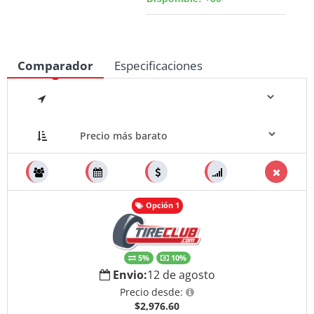
Comparador
Especificaciones
Medidas
Opción 1
5%
10%
Envio:
12 de agosto
Precio desde:
$2,976.60