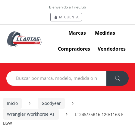
Bienvenido a TireClub
MI CUENTA
Marcas
Medidas
Compradores
Vendedores
Search
for:
Inicio
Goodyear
Wrangler Workhorse AT
LT245/75R16 120/116S E
BSW