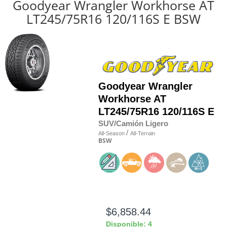
Goodyear Wrangler Workhorse AT
LT245/75R16 120/116S E BSW
Goodyear
Wrangler
Workhorse AT
LT245/75R16 120/116S E
SUV/Camión Ligero
/
All-Season
All-Terrain
BSW
$6,858.44
Disponible: 4