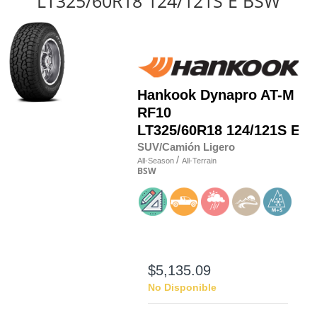
LT325/60R18 124/121S E BSW
Hankook
Dynapro AT-M
RF10
LT325/60R18 124/121S E
SUV/Camión Ligero
/
All-Season
All-Terrain
BSW
$5,135.09
No Disponible