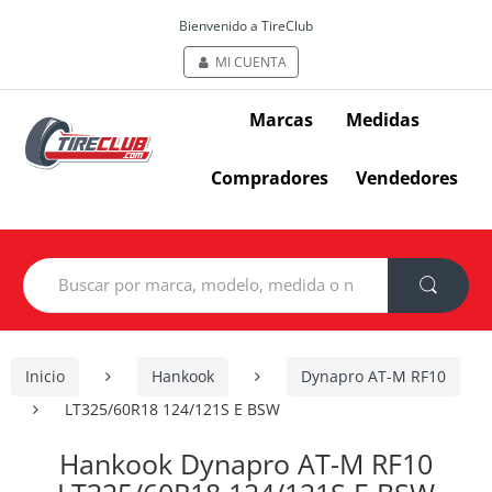
Bienvenido a TireClub
MI CUENTA
Marcas
Medidas
Compradores
Vendedores
Search
for:
Inicio
Hankook
Dynapro AT-M RF10
LT325/60R18 124/121S E BSW
Hankook Dynapro AT-M RF10