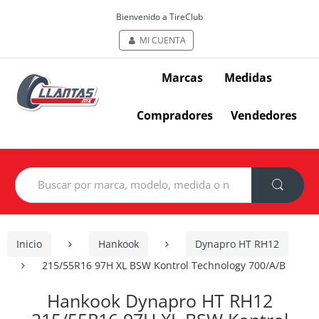
Bienvenido a TireClub
MI CUENTA
Marcas
Medidas
Compradores
Vendedores
Search
for:
Inicio
Hankook
Dynapro HT RH12
215/55R16 97H XL BSW Kontrol Technology 700/A/B
Hankook Dynapro HT RH12