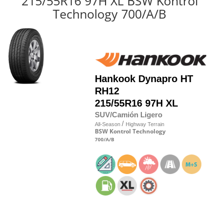
215/55R16 97H XL BSW Kontrol
Technology 700/A/B
Hankook
Dynapro HT
RH12
215/55R16 97H XL
SUV/Camión Ligero
/
All-Season
Highway Terrain
BSW
Kontrol Technology
700
/A
/B