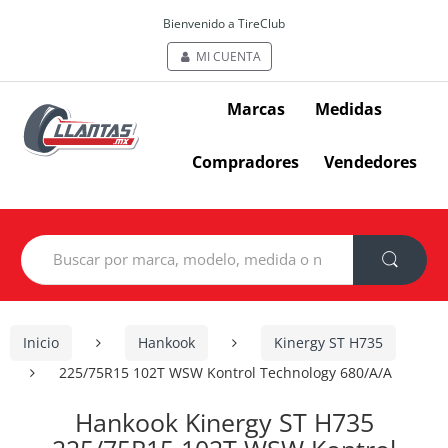
Bienvenido a TireClub
MI CUENTA
Marcas
Medidas
Compradores
Vendedores
Search
for:
Inicio
Hankook
Kinergy ST H735
225/75R15 102T WSW Kontrol Technology 680/A/A
Hankook Kinergy ST H735