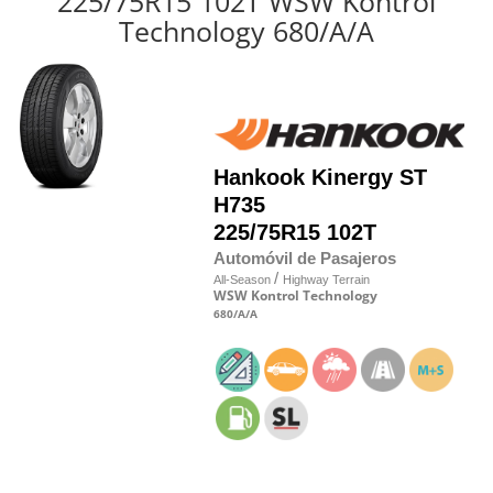
225/75R15 102T WSW Kontrol
Technology 680/A/A
Hankook
Kinergy ST
H735
225/75R15 102T
Automóvil de Pasajeros
/
All-Season
Highway Terrain
WSW
Kontrol Technology
680
/A
/A