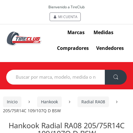
Bienvenido a TireClub
MI CUENTA
Marcas
Medidas
Compradores
Vendedores
Search
for:
Inicio
Hankook
Radial RA08
205/75R14C 109/107Q D BSW
Hankook Radial RA08 205/75R14C