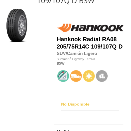
109/107Q D BSW
Hankook
Radial RA08
205/75R14C 109/107Q D
SUV/Camión Ligero
/
Summer
Highway Terrain
BSW
No Disponible