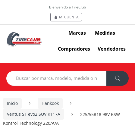
Bienvenido a TireClub
MI CUENTA
Marcas
Medidas
Compradores
Vendedores
Search
for:
Inicio
Hankook
Ventus S1 evo2 SUV K117A
225/55R18 98V BSW
Kontrol Technology 220/A/A