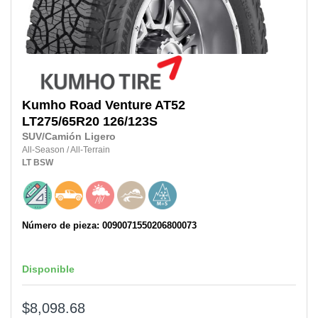
Kumho
Road Venture AT52
LT275/65R20
126/123S
SUV/Camión Ligero
All-Season
/
All-Terrain
LT
BSW
Número de pieza: 0090071550206800073
Disponible
$8,098.68