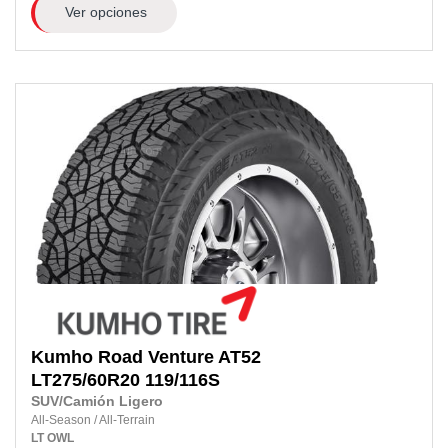
Ver opciones
Kumho
Road Venture AT52
LT275/60R20
119/116S
SUV/Camión Ligero
All-Season
/
All-Terrain
LT
OWL