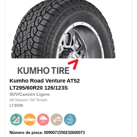
Kumho
Road Venture AT52
LT295/60R20
126/123S
SUV/Camión Ligero
All-Season
/
All-Terrain
LT
BSW
Número de pieza: 0090071550232600073