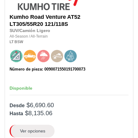
Kumho
Road Venture AT52
LT305/55R20
121/118S
SUV/Camión Ligero
All-Season
/
All-Terrain
LT
BSW
Número de pieza: 0090071550191700073
Disponible
$6,690.60
Desde
$8,135.06
Hasta
Ver opciones