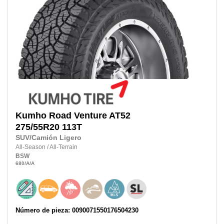
Kumho
Road Venture AT52
275/55R20
113T
SUV/Camión Ligero
All-Season
/
All-Terrain
BSW
680
/A
/A
Número de pieza: 0090071550176504230