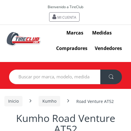
Bienvenido a TireClub
MI CUENTA
Marcas
Medidas
Compradores
Vendedores
Search
for:
Inicio
Kumho
Road Venture AT52
Kumho Road Venture
AT52