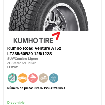
Kumho
Road Venture AT52
LT285/60R20
125/122S
SUV/Camión Ligero
All-Season
/
All-Terrain
LT
BSW
Número de pieza: 0090071550395900073
Disponible