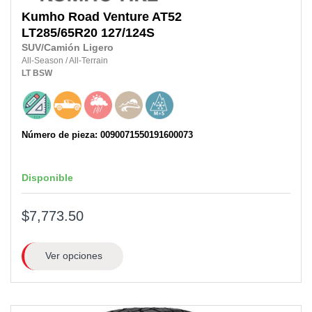
Kumho
Road Venture AT52
LT285/65R20
127/124S
SUV/Camión Ligero
All-Season
/
All-Terrain
LT
BSW
Número de pieza: 0090071550191600073
Disponible
$7,773.50
Ver opciones