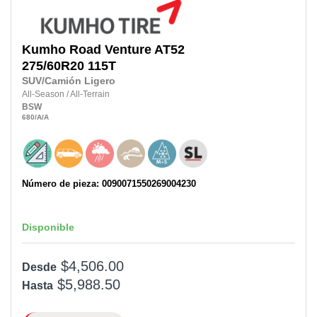
Kumho
Road Venture AT52
275/60R20
115T
SUV/Camión Ligero
All-Season
/
All-Terrain
BSW
680
/A
/A
Número de pieza: 0090071550269004230
Disponible
$4,506.00
Desde
$5,988.50
Hasta