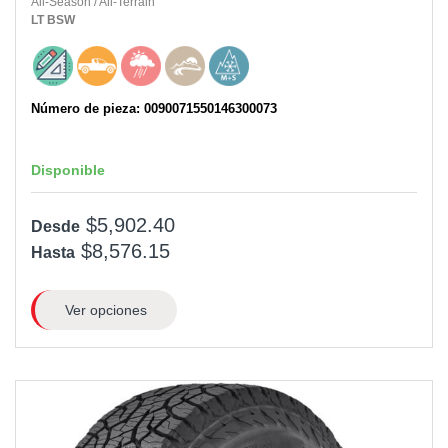
All-Season
/
All-Terrain
LT
BSW
Número de pieza: 0090071550146300073
Disponible
$5,902.40
Desde
$8,576.15
Hasta
Ver opciones