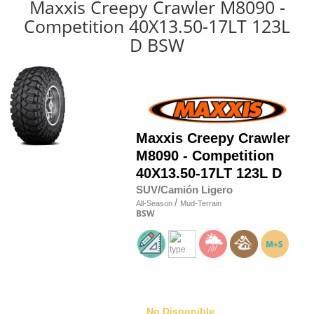
Maxxis Creepy Crawler M8090 -
Competition 40X13.50-17LT 123L
D BSW
Maxxis
Creepy Crawler
M8090 - Competition
40X13.50-17LT 123L D
SUV/Camión Ligero
/
All-Season
Mud-Terrain
BSW
No Disponible