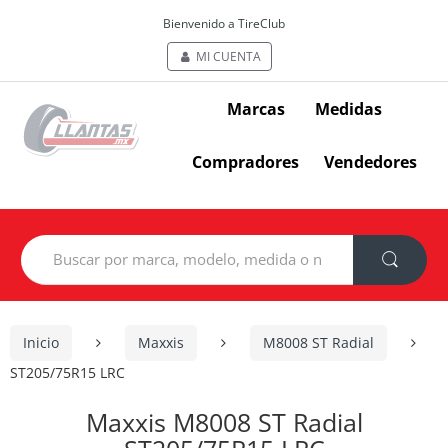
Bienvenido a TireClub
MI CUENTA
Marcas
Medidas
Compradores
Vendedores
Search
for:
Inicio
Maxxis
M8008 ST Radial
ST205/75R15 LRC
Maxxis M8008 ST Radial