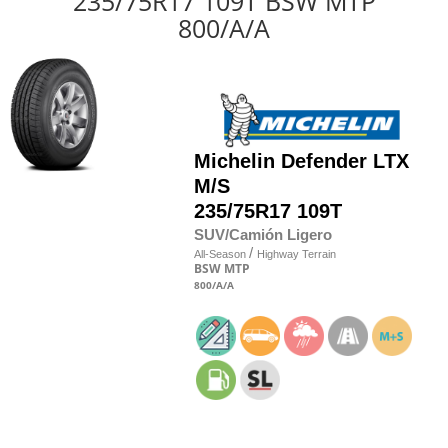
235/75R17 109T BSW MTP
800/A/A
Michelin
Defender LTX
M/S
235/75R17 109T
SUV/Camión Ligero
/
All-Season
Highway Terrain
BSW
MTP
800
/A
/A