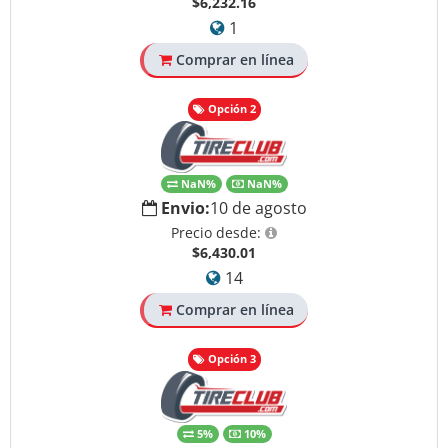
$6,232.16
1
Comprar en línea
Opción 2
NaN%
NaN%
Envio:
10 de agosto
Precio desde:
$6,430.01
14
Comprar en línea
Opción 3
5%
10%