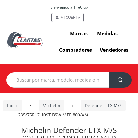
Bienvenido a TireClub
MI CUENTA
Marcas
Medidas
Compradores
Vendedores
Search
for:
Inicio
Michelin
Defender LTX M/S
235/75R17 109T BSW MTP 800/A/A
Michelin Defender LTX M/S