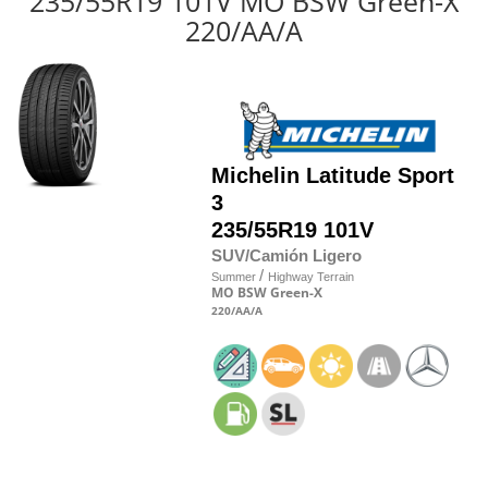
235/55R19 101V MO BSW Green-X
220/AA/A
Michelin
Latitude Sport
3
235/55R19 101V
SUV/Camión Ligero
/
Summer
Highway Terrain
MO
BSW
Green-X
220
/AA
/A