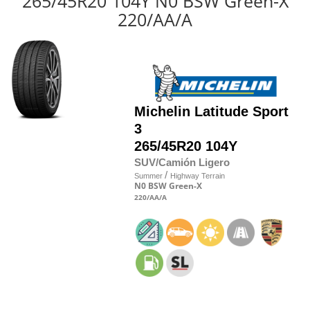
265/45R20 104Y N0 BSW Green-X
220/AA/A
Michelin
Latitude Sport
3
265/45R20 104Y
SUV/Camión Ligero
/
Summer
Highway Terrain
N0
BSW
Green-X
220
/AA
/A