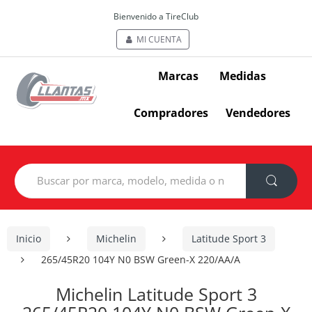
Bienvenido a TireClub
MI CUENTA
Marcas
Medidas
Compradores
Vendedores
Search
for:
Inicio
Michelin
Latitude Sport 3
265/45R20 104Y N0 BSW Green-X 220/AA/A
Michelin Latitude Sport 3