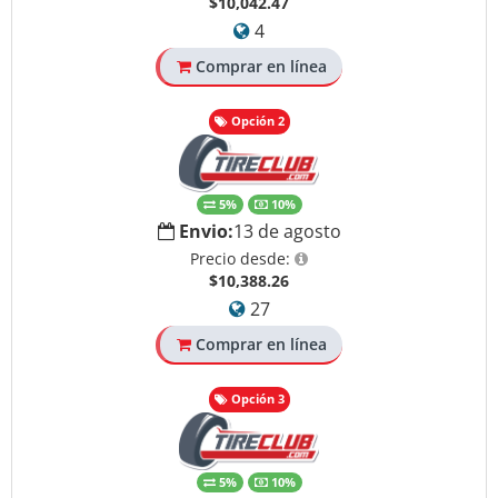
$10,042.47
4
Comprar en línea
Opción 2
5%
10%
Envio:
13 de agosto
Precio desde:
$10,388.26
27
Comprar en línea
Opción 3
5%
10%