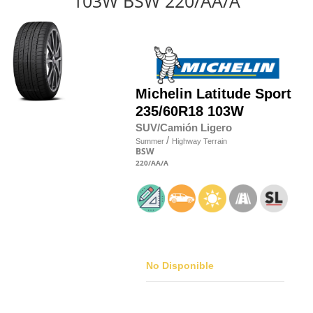
103W BSW 220/AA/A
Michelin
Latitude Sport
235/60R18 103W
SUV/Camión Ligero
/
Summer
Highway Terrain
BSW
220
/AA
/A
No Disponible