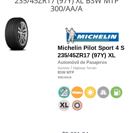
235/45ZR17 (97Y) XL BSW MTP
300/AA/A
Michelin
Pilot Sport 4 S
235/45
Z
R17 (97Y) XL
Automóvil de Pasajeros
/
Summer
Highway Terrain
BSW
MTP
300
/AA
/A