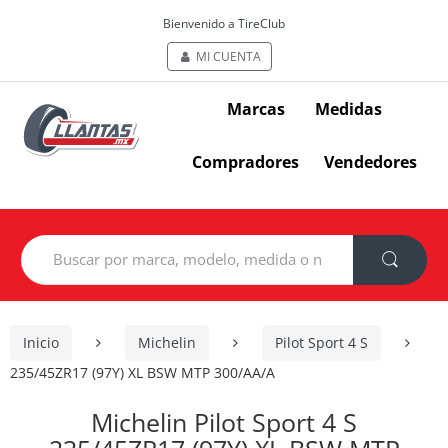
Bienvenido a TireClub
MI CUENTA
Marcas
Medidas
Compradores
Vendedores
Search
for:
Inicio
Michelin
Pilot Sport 4 S
235/45ZR17 (97Y) XL BSW MTP 300/AA/A
Michelin Pilot Sport 4 S