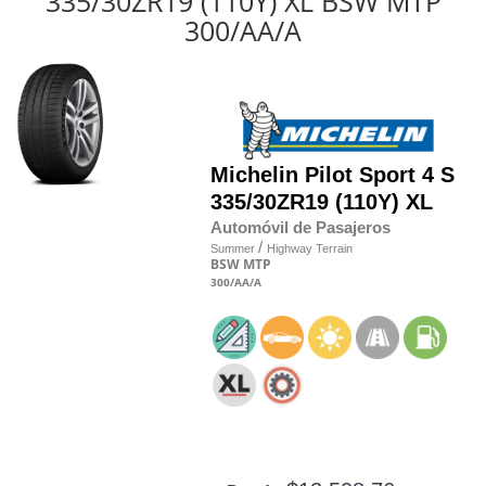
335/30ZR19 (110Y) XL BSW MTP
300/AA/A
Michelin
Pilot Sport 4 S
335/30
Z
R19 (110Y) XL
Automóvil de Pasajeros
/
Summer
Highway Terrain
BSW
MTP
300
/AA
/A