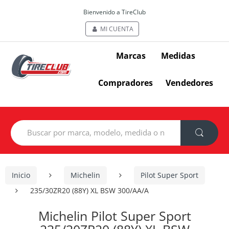
Bienvenido a TireClub
MI CUENTA
Marcas
Medidas
Compradores
Vendedores
Search
for:
Inicio
Michelin
Pilot Super Sport
235/30ZR20 (88Y) XL BSW 300/AA/A
Michelin Pilot Super Sport