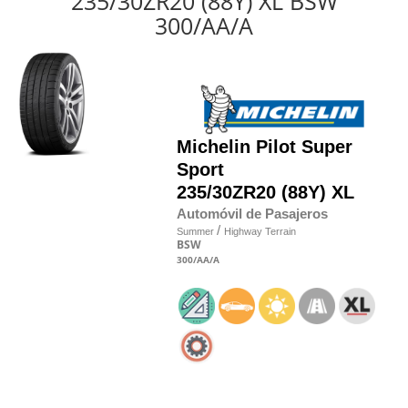
235/30ZR20 (88Y) XL BSW
300/AA/A
Michelin
Pilot Super
Sport
235/30
Z
R20 (88Y) XL
Automóvil de Pasajeros
/
Summer
Highway Terrain
BSW
300
/AA
/A