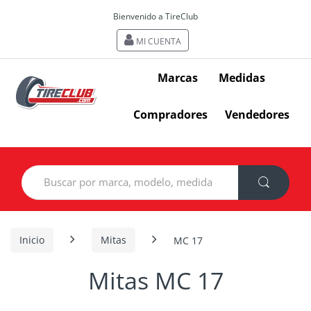
Bienvenido a TireClub
MI CUENTA
Marcas
Medidas
Compradores
Vendedores
Search
for:
Inicio
Mitas
MC 17
Mitas MC 17