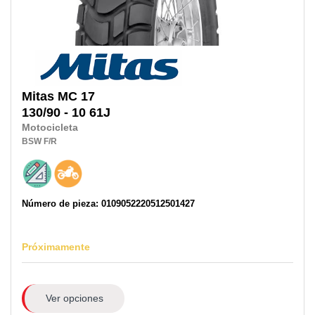
Mitas
MC 17
130/90 - 10
61J
Motocicleta
BSW
F/R
Número de pieza: 0109052220512501427
Próximamente
Ver opciones