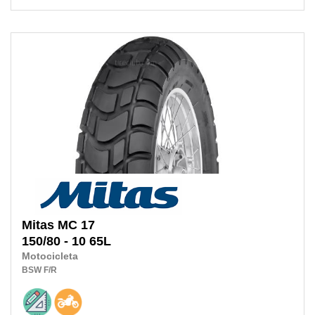
Mitas
MC 17
150/80 - 10
65L
Motocicleta
BSW
F/R