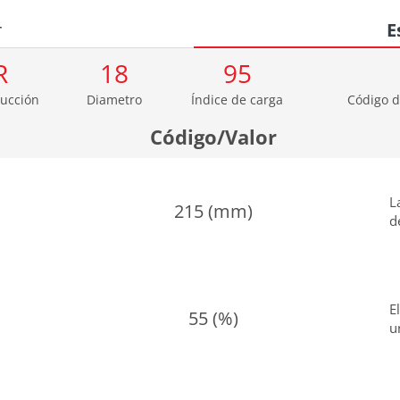
r
E
R
18
95
ucción
Diametro
Índice de carga
Código d
Código/Valor
L
215 (mm)
d
E
55 (%)
u