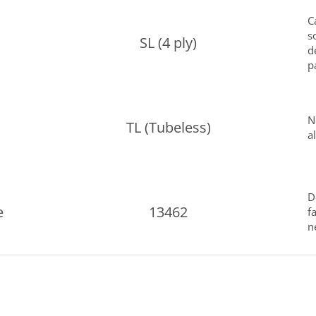
C
s
SL (4 ply)
d
p
N
TL (Tubeless)
a
D
e
13462
f
n