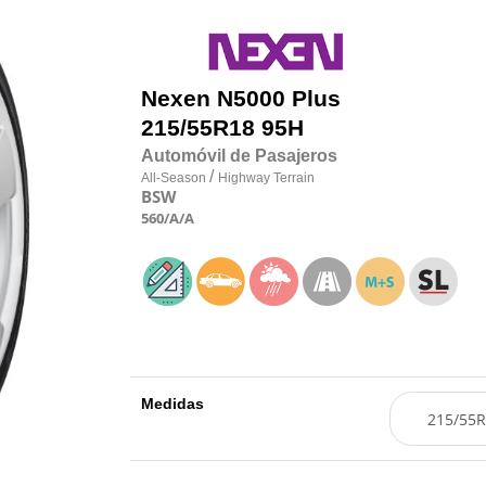
Nexen
N5000 Plus
215/55R18 95H
Automóvil de Pasajeros
/
All-Season
Highway Terrain
BSW
560
/A
/A
Medidas