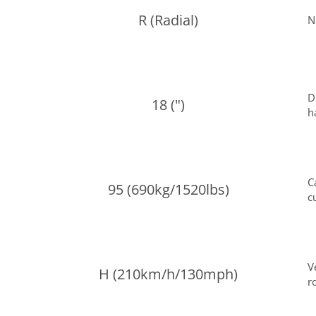
R (Radial)
N
D
18 (")
h
C
95 (690kg/1520lbs)
c
V
H (210km/h/130mph)
r