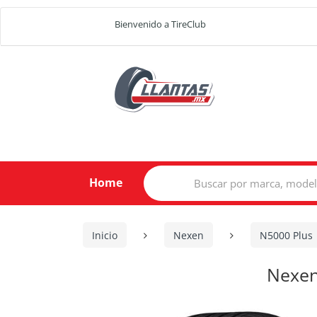
Bienvenido a TireClub
Search
Home
for:
Inicio
Nexen
N5000 Plus
Nexen