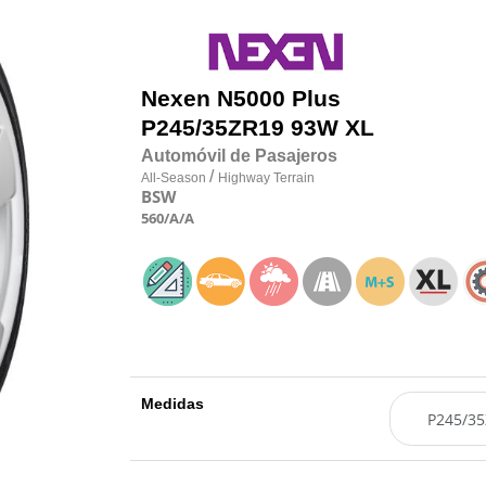
Nexen
N5000 Plus
P245/35
Z
R19 93W XL
Automóvil de Pasajeros
/
All-Season
Highway Terrain
BSW
560
/A
/A
Medidas