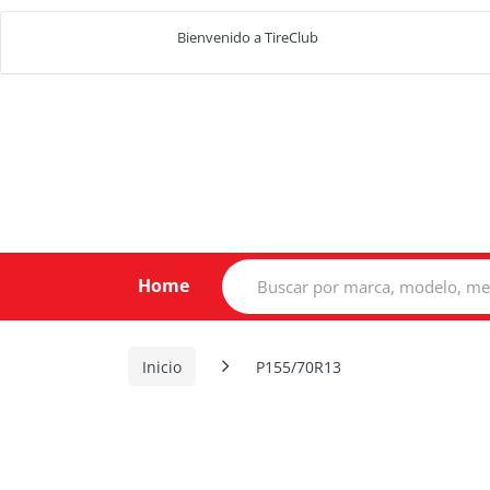
Bienvenido a TireClub
Search
Home
for:
Inicio
P155/70R13