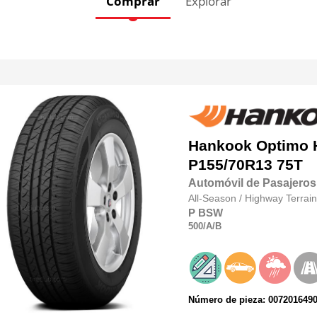
Comprar
Explorar
Hankook
Optimo 
P155/70R13 75T
Automóvil de Pasajeros
All-Season
/
Highway Terrain
P
BSW
500
/A
/B
Número de pieza: 007201649