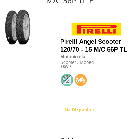
M/C 56P TL F
Pirelli
Angel Scooter
120/70 - 15 M/C 56P TL
Motocicleta
Scooter / Moped
BSW
F
No Disponible