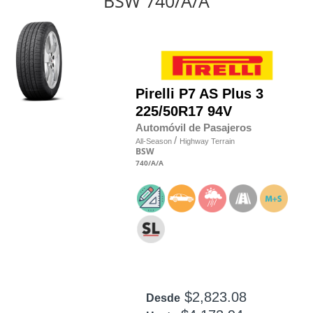
BSW 740/A/A
Pirelli
P7 AS Plus 3
225/50R17 94V
Automóvil de Pasajeros
/
All-Season
Highway Terrain
BSW
740
/A
/A
$2,823.08
Desde