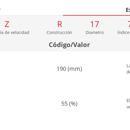
r
E
Z
R
17
ía de velocidad
Construcción
Diametro
Índice
Código/Valor
L
190 (mm)
d
E
55 (%)
u