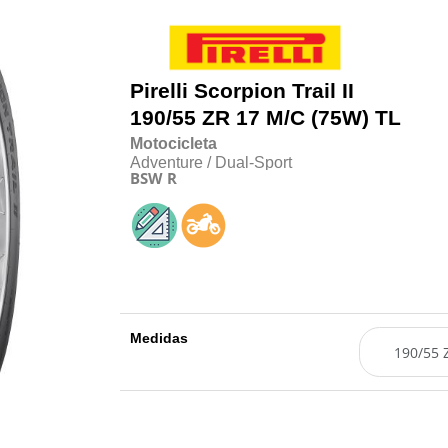
Pirelli
Scorpion Trail II
190/55
Z
R 17 M/C (75W) TL
Motocicleta
Adventure / Dual-Sport
BSW
R
Medidas