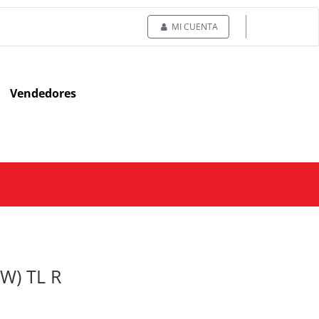
MI CUENTA
Vendedores
5W) TL R