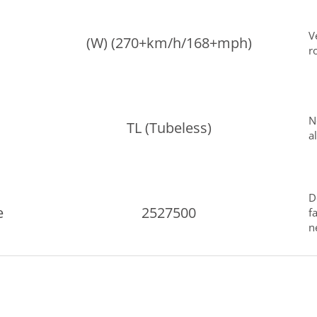
V
(W) (270+km/h/168+mph)
r
N
TL (Tubeless)
a
D
e
2527500
f
n