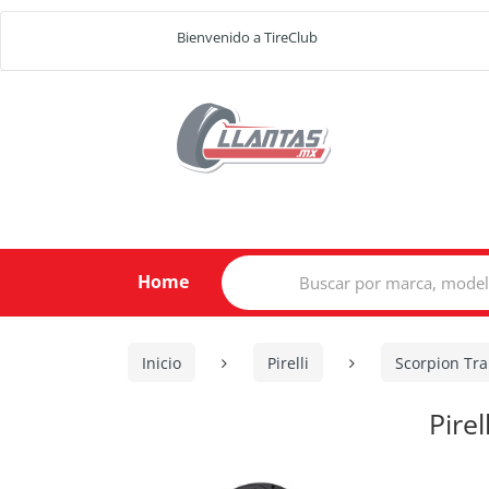
Bienvenido a TireClub
Search
Home
for:
Inicio
Pirelli
Scorpion Trai
Pire