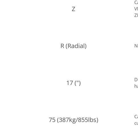
C
Z
V
Z
R (Radial)
N
D
17 (")
h
C
75 (387kg/855lbs)
c