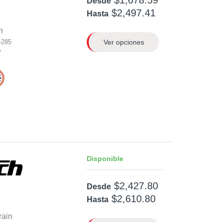
$1,678.59
Desde
$2,497.41
Hasta
n
Ver opciones
-285
Y
Disponible
$2,427.80
Desde
$2,610.80
Hasta
rain