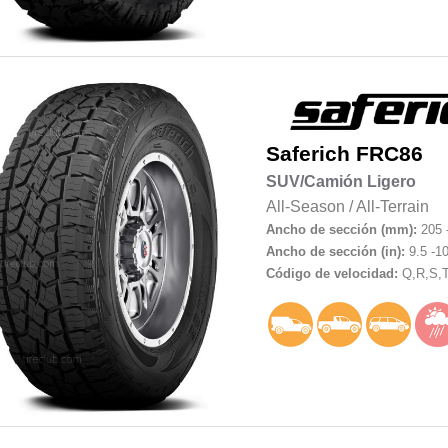
Saferich
FRC86
SUV/Camión Ligero
All-Season
/
All-Terrain
Ancho de sección (mm):
205 
Ancho de sección (in):
9.5 -10
Código de velocidad:
Q,R,S,