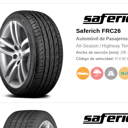
Saferich
FRC26
Automóvil de Pasajeros
All-Season
/
Highway Ter
Ancho de sección (mm):
195 
Código de velocidad:
H,V,W,