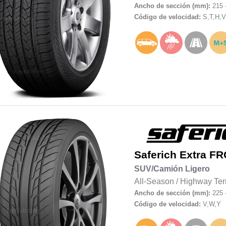
Ancho de sección (mm):
215 
Código de velocidad:
S,T,H,V
Saferich
Extra FR
SUV/Camión Ligero
All-Season
/
Highway Ter
Ancho de sección (mm):
225 
Código de velocidad:
V,W,Y