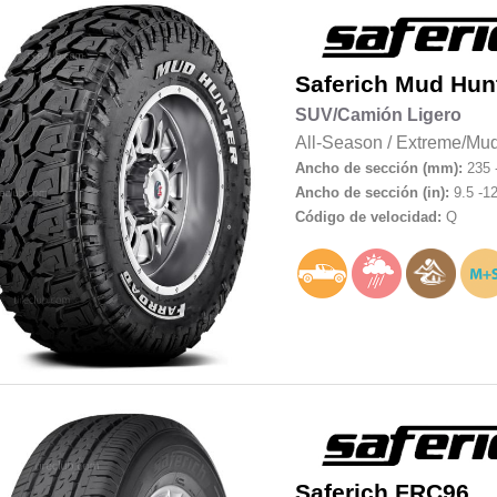
Saferich
Mud Hun
SUV/Camión Ligero
All-Season
/
Extreme/Mud
Ancho de sección (mm):
235 
Ancho de sección (in):
9.5 -12
Código de velocidad:
Q
Saferich
FRC96