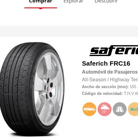
Comprar
Explorar
Descubrir
Saferich
FRC16
Automóvil de Pasajeros
All-Season
/
Highway Ter
Ancho de sección (mm):
155 
Código de velocidad:
T,H,V,