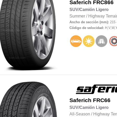
Saferich
FRC866
SUV/Camión Ligero
Summer
/
Highway Terrai
Ancho de sección (mm):
215 
Código de velocidad:
H,V,W,
Saferich
FRC66
SUV/Camión Ligero
All-Season
/
Highway Ter