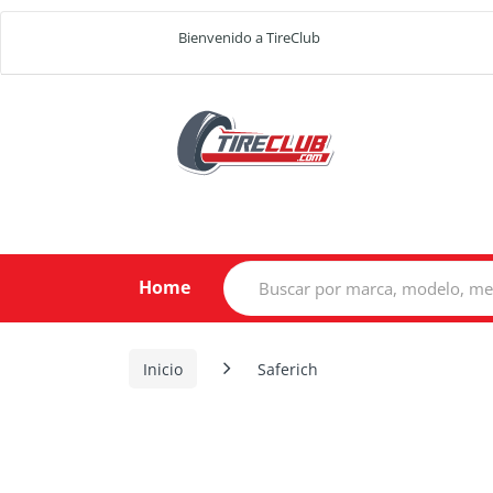
Bienvenido a TireClub
Search
Home
for:
Inicio
Saferich